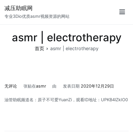
跳
减压助眠网
至
专业3Dio优质asmr视频资源的网站
正
文
asmr | electrotherapy
首页
asmr | electrotherapy
asmr
无评论
张贴在
asmr
由
发表日期
2020年12月29日
|
油管助眠频道名：原子不可爱YuanZi，观看ID地址：UPKB4lZkIO0
electrotherapy