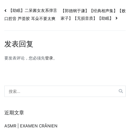
文
【助眠】二呆酱女友系弹舌
【郭德纲于谦】【经典相声集】【败
家子】【无损音质】【助眠】
口腔音 芦荟胶 耳朵不要太爽
章
导
发表回复
航
要发表评论，您必须先
登录
。
搜
索：
近期文章
ASMR | EXAMEN CRÂNIEN