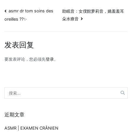
哟
文
带
asmr dr tom soins des
助眠音：女僕館萝莉音，嬌羞羞耳
耳
朵水療音
oreilles ??✨
章
机
享
导
受
发表回复
航
不
铁
要发表评论，您必须先
登录
。
子
cut02
搜
索：
近期文章
ASMR | EXAMEN CRÂNIEN