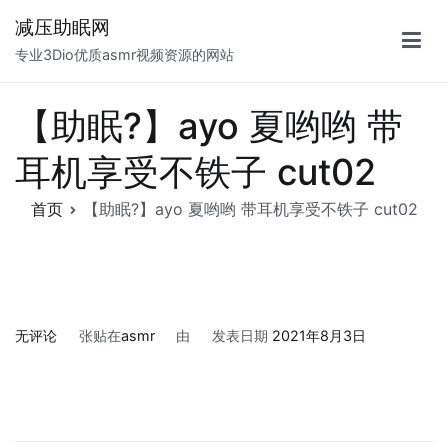
跳
减压助眠网
至
专业3Dio优质asmr视频资源的网站
正
文
【助眠?】ayo 夏哟哟 带
耳机享受不铁子 cut02
首页
【助眠?】ayo 夏哟哟 带耳机享受不铁子 cut02
【助
无评论
张贴在
asmr
由
发表日期
2021年8月3日
眠?】
ayo
夏
哟